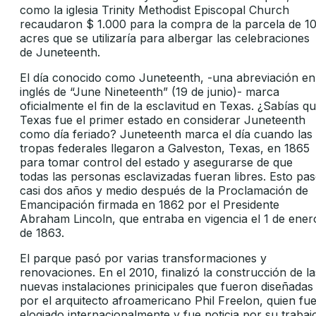
como la iglesia Trinity Methodist Episcopal Church
recaudaron $ 1.000 para la compra de la parcela de 1
acres que se utilizaría para albergar las celebraciones
de Juneteenth.
El día conocido como Juneteenth, -una abreviación en
inglés de “June Nineteenth” (19 de junio)- marca
oficialmente el fin de la esclavitud en Texas. ¿Sabías q
Texas fue el primer estado en considerar Juneteenth
como día feriado? Juneteenth marca el día cuando las
tropas federales llegaron a Galveston, Texas, en 1865
para tomar control del estado y asegurarse de que
todas las personas esclavizadas fueran libres. Esto pa
casi dos años y medio después de la Proclamación de
Emancipación firmada en 1862 por el Presidente
Abraham Lincoln, que entraba en vigencia el 1 de ener
de 1863.
El parque pasó por varias transformaciones y
renovaciones. En el 2010, finalizó la construcción de la
nuevas instalaciones prinicipales que fueron diseñadas
por el arquitecto afroamericano Phil Freelon, quien fu
elogiado internacionalmente y fue noticia por su trabaj