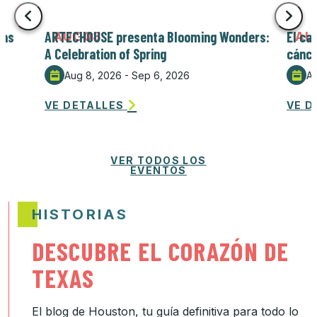
ras
ARTECHOUSE presenta Blooming Wonders:
El ca
AUG
08
AU
A Celebration of Spring
cánce
Aug 8, 2026 - Sep 6, 2026
Au
VE DETALLES
VE D
VER TODOS LOS
EVENTOS
HISTORIAS
DESCUBRE EL CORAZÓN DE
TEXAS
El blog de Houston, tu guía definitiva para todo lo