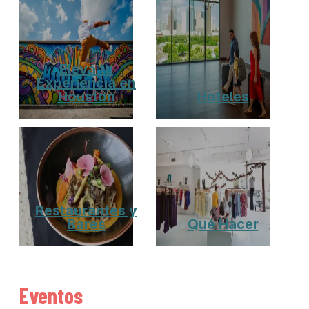
Eleva tu
Experiencia en
Houston
Hoteles
Restaurantes y
Bares
Qué Hacer
Eventos