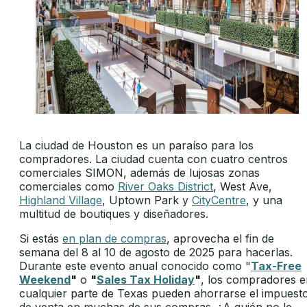
La ciudad de Houston es un paraíso para los
compradores. La ciudad cuenta con cuatro centros
comerciales SIMON, además de lujosas zonas
comerciales como
River Oaks District
, West Ave,
Highland Village
, Uptown Park y
CityCentre
, y una
multitud de boutiques y diseñadores.
Si estás
en plan de compras
, aprovecha el fin de
semana del 8 al 10 de agosto de 2025 para hacerlas.
Durante este evento anual conocido como "
Tax-Free
Weekend
"
o
"
S
ales Tax Holiday
"
, los compradores e
cualquier parte de Texas pueden ahorrarse el impuest
de venta en muchas de sus compras. ¿A quién no le